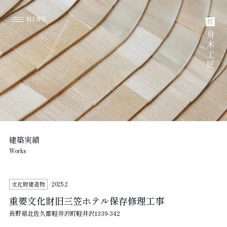
MENU
Home
ホーム
About us
舟木工匠について
建築実績
Works
建築実績
Works
News / Column
文化財建造物
2025.2
お知らせ
・
読みもの
重要文化財旧三笠ホテル保存修理工事
長野県北佐久郡軽井沢町軽井沢1339-342
Contact