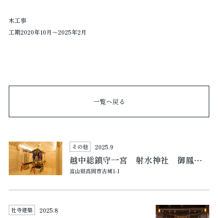
木工事
工期2020年10月～2025年2月
一覧へ戻る
2025.9
その他
越中総鎮守一宮 射水神社 御鳳輦 新造
富山県高岡市古城1‐1
2025.8
社寺建築